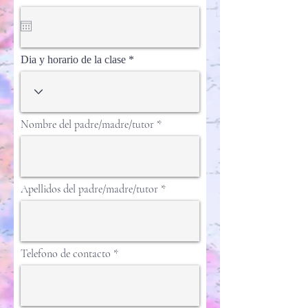
e
q
u
i
r
Dia y horario de la clase
e
d
Nombre del padre/madre/tutor
Apellidos del padre/madre/tutor
Telefono de contacto