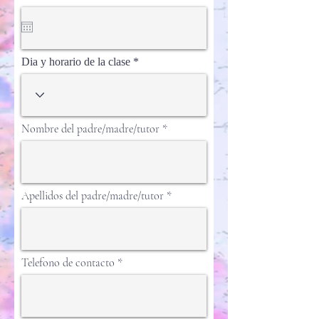
e
q
u
i
r
Dia y horario de la clase
e
d
Nombre del padre/madre/tutor
Apellidos del padre/madre/tutor
Telefono de contacto