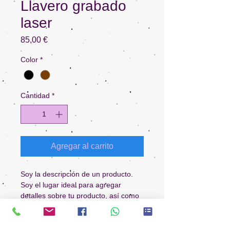
Llavero grabado
laser
Precio
85,00 €
Color
*
Cantidad
*
Agregar al carrito
Soy la descripción de un producto. 
Soy el lugar ideal para agregar 
detalles sobre tu producto, así como 
tamaño, materiales, instrucciones de 
cuidado y de limpieza.