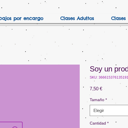
bajos por encargo
Clases Adultos
Clases 
Soy un pro
SKU: 36661537613519
Precio
7,50 €
Tamaño
*
Elegir
Cantidad
*