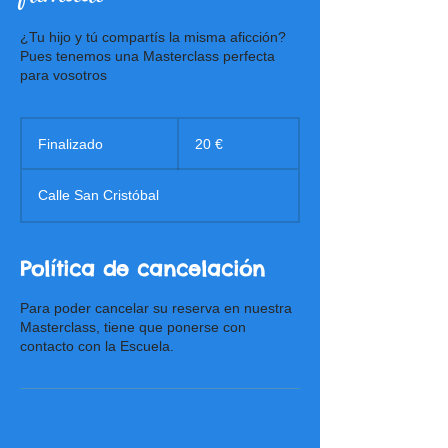
¿Tu hijo y tú compartís la misma aficción?
Pues tenemos una Masterclass perfecta
para vosotros
20
euros
Finalizado
F
20 €
i
n
Calle San Cristóbal
a
l
i
z
Política de cancelación
a
d
Para poder cancelar su reserva en nuestra
o
Masterclass, tiene que ponerse con
contacto con la Escuela.