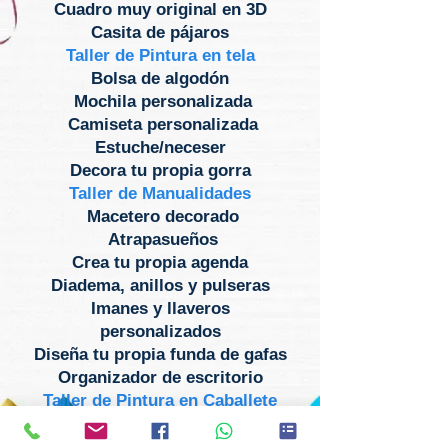
Cuadro muy original en 3D
Casita de pájaros
Taller de Pintura en tela
Bolsa de algodón
Mochila personalizada
Camiseta personalizada
Estuche/neceser
Decora tu propia gorra
Taller de Manualidades
Macetero decorado
Atrapasueños
Crea tu propia agenda
Diadema, anillos y pulseras
Imanes y llaveros
personalizados
Diseña tu propia funda de gafas
Organizador de escritorio
Taller de Pintura en Caballete
Cuadro
abstracto“Siéntete como
Miró”